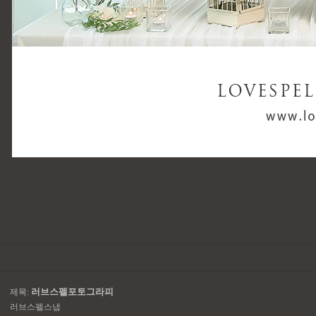
러브스펠포토그라피
제목:
러브스펠스냅