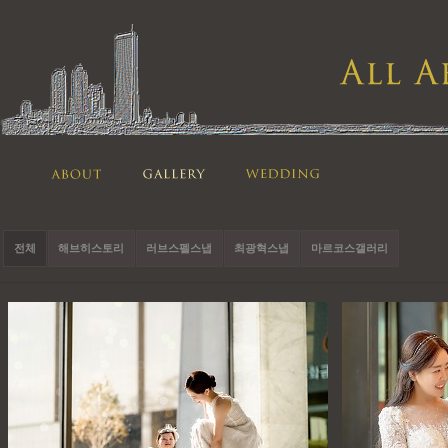
전체
해브히스토리
러브스펠스냅
최광혁스냅
마르코스갤러리