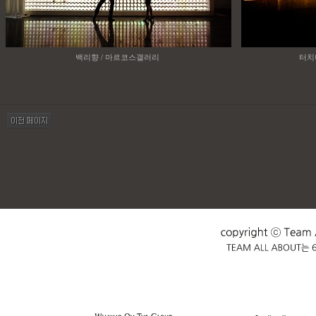
백리향 / 마르코스갤러리
터치