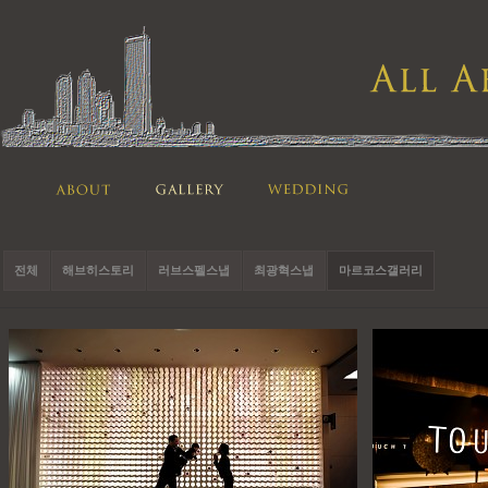
전체
해브히스토리
러브스펠스냅
최광혁스냅
마르코스갤러리