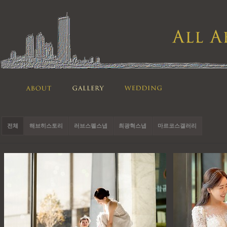
전체
해브히스토리
러브스펠스냅
최광혁스냅
마르코스갤러리