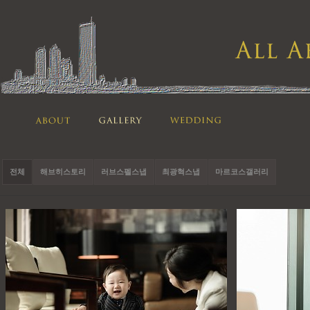
전체
해브히스토리
러브스펠스냅
최광혁스냅
마르코스갤러리