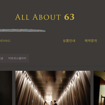
스냅
마르코스갤러리