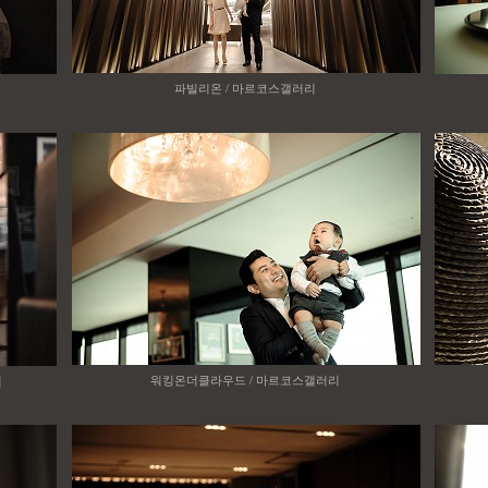
파빌리온 / 마르코스갤러리
워킹온더클라우드 / 마르코스갤러리
피