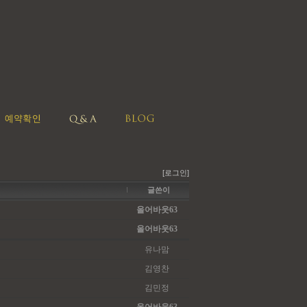
[로그인]
글쓴이
올어바웃63
올어바웃63
유나맘
김영찬
김민정